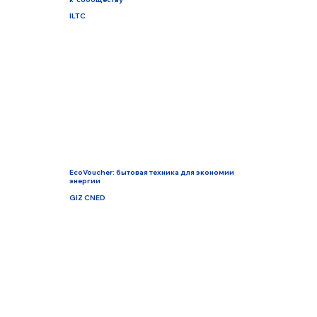
ILTC
EcoVoucher: бытовая техника для экономии
энергии
GIZ CNED