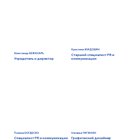
Кристина ЖИДОБИН
Александр БЕЖЕНАРЬ
Старший специалист PR и
Учредитель и директор
коммуникации
Полина БОГДЕСКО
Наталья ТИГИНЯН
Специалист PR и коммуникации
Графический дизайнер