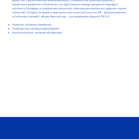
фокус на стратегической коммуникации. Опираясь на практику работы с
проектами развития и бизнесом, мы адаптируем международные подходы к
контексту Молдовы и предлагаем решения, отвечающие реальным задачам наших
клиентов. Сегодня, оставаясь верными классической миссии PR – формированию
устойчивых связей с общественностью, – мы развиваем формат PR 2.0:
Креатив, которому доверяют
Сообщества, которые вдохновляют
Коммуникация, которая объединяет
КОНТАКТЫ