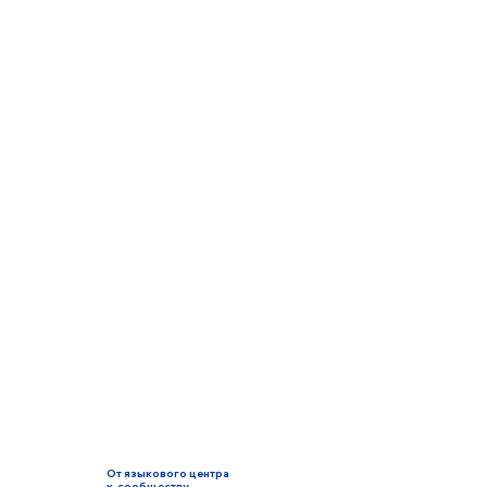
От языкового центра
к сообществу