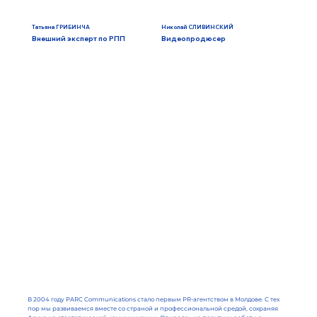
Татьяна ГРИБИНЧА
Николай СЛИВИНСКИЙ
Внешний эксперт по РПП
Видеопродюсер
В 2004 году PARC Communications стало первым PR-агентством в Молдове. С тех
пор мы развиваемся вместе со страной и профессиональной средой, сохраняя