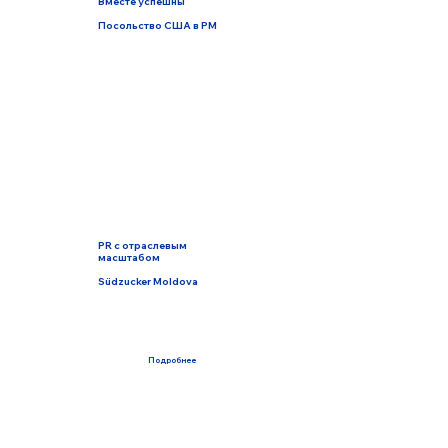
Вместе успешны
Посольство США в РМ
PR с отраслевым
масштабом
Südzucker Moldova
Подробнее