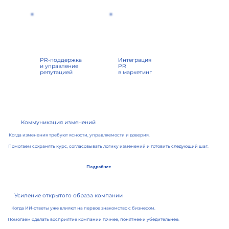
PR-поддержка
Интеграция
и управление
PR
репутацией
в маркетинг
Коммуникация изменений
Когда изменения требуют ясности, управляемости и доверия.
Помогаем сохранять курс, согласовывать логику изменений и готовить следующий шаг.
Подробнее
Усиление открытого образа компании
Когда ИИ-ответы уже влияют на первое знакомство с бизнесом.
Помогаем сделать восприятие компании точнее, понятнее и убедительнее.