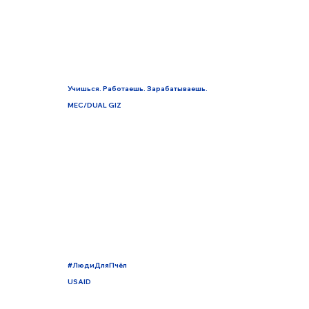
Учишься. Работаешь. Зарабатываешь.
MEC/DUAL GIZ
#ЛюдиДляПчёл
USAID