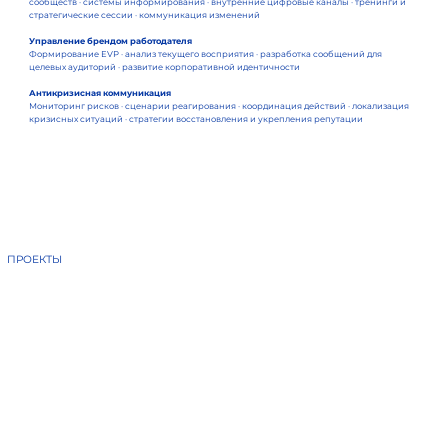
сообществ · системы информирования · внутренние цифровые каналы · тренинги и
стратегические сессии · коммуникация изменений
Управление брендом работодателя
Формирование EVP · анализ текущего восприятия · разработка сообщений для
целевых аудиторий · развитие корпоративной идентичности
Антикризисная коммуникация
Мониторинг рисков · сценарии реагирования · координация действий · локализация
кризисных ситуаций · стратегии восстановления и укрепления репутации
ПРОЕКТЫ