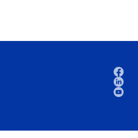
КОНТАКТЫ
Наш адрес
MD 2012, Молдова, Кишинев
ул. В. Александри, 89/1
Тел/Факс
(+373 22) 85 51 50
E-mail
office@parc.md