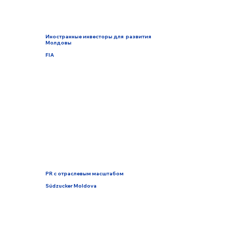
Иностранные инвесторы для развития
Молдовы
FIA
PR с отраслевым масштабом
Südzucker Moldova