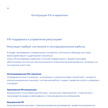
Интеграция PR в маркетинг
PR-поддержка и управление репутацией
Репутация требует системной и последовательной работы.
В среде, где доверие к информации снижается, компании и бренды всё чаще
взаимодействуют с аудиторией напрямую.
Наши PR-менеджеры работают в тесной координации с вашей командой,
обеспечивая системную коммуникацию и оперативное реагирование, опираясь на
экспертизу агентства.
Интегрированная PR-стратегия
Определение групп влияния · интеграция с маркетинговой стратегией · синергия
коммуникационных каналов · системная работа с медиа · развитие сайта и цифровых
платформ
Креативные PR-концепции
Визуальная и смысловая архитектура · концепции мероприятий · сторителлинг ·
производство видео, инфографики и полиграфических материалов
Внутренний PR
Корпоративная культура · позиционирование руководства · развитие внутренних