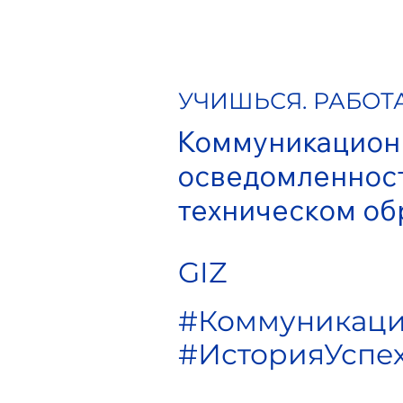
УЧИШЬСЯ. РАБОТ
Коммуникацион
осведомленност
техническом об
GIZ
#Коммуникаци
#ИсторияУспе