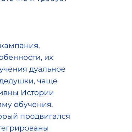
кампания,
обенности, их
бучения дуальное
 дедушки, чаще
тивны Истории
мму обучения.
торый продвигался
нтегрированы