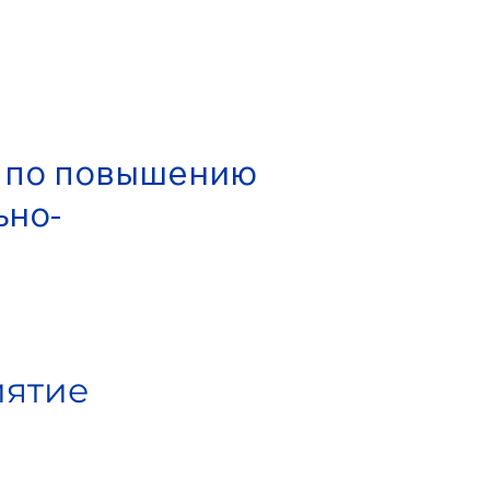
я по повышению
ьно-
ятие