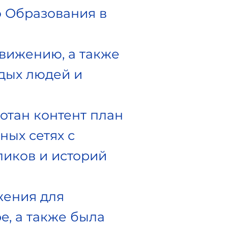
 Образования в
вижению, а также
дых людей и
отан контент план
ных сетях с
иков и историй
жения для
e, а также была