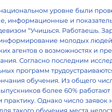
национальном уровне были про
е, информационные и показател
евизом “Учишься. Работаешь. За
информирование молодых людей и
ких агентов о возможностях и пр
ания. Согласно последним иссле
ных программ трудоустраиваются
нчания обучения. Из общего чис
ыпускников более 60% работают 
 практику. Однако число заявок 
ля такого обучения места недост