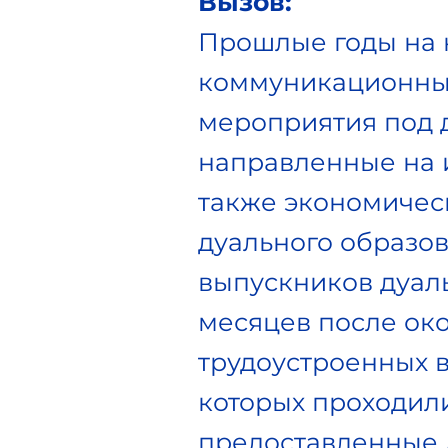
Вызов:
Прошлые годы на 
коммуникационны
мероприятия под д
направленные на 
также экономичес
дуального образов
выпускников дуаль
месяцев после око
трудоустроенных в
которых проходили
предоставленные д