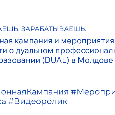
АЕШЬ. ЗАРАБАТЫВАЕШЬ.
ная кампания и мероприяти
и о дуальном профессионал
разовании (DUAL) в Молдове
оннаяКампания #Меропри
ха #Видеоролик