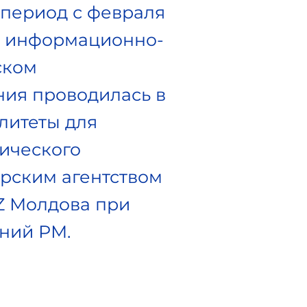
 период с февраля
и информационно-
ском
ия проводилась в
литеты для
ического
арским агентством
IZ Молдова при
ний РМ.