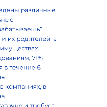
ведены различные
ьные
рабатываешь”,
 их родителей, а
еимуществах
дованиям, 71%
 в течение 6
ла
в компаниях, в
на
аточно и требует