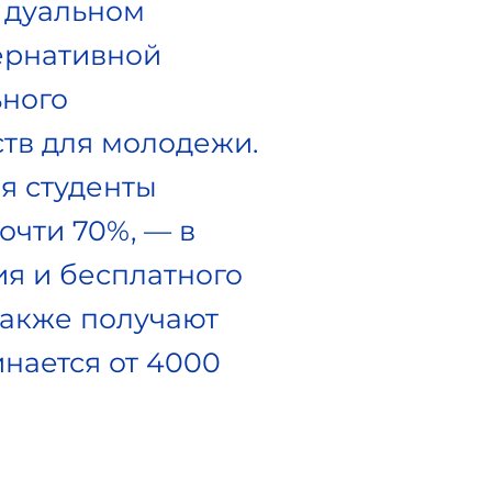
 дуальном
ернативной
ьного
тв для молодежи.
я студенты
очти 70%, — в
я и бесплатного
также получают
нается от 4000