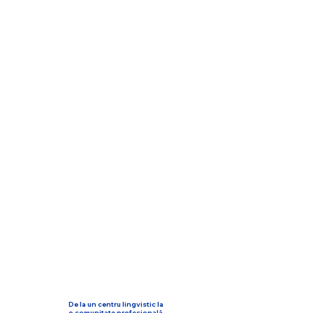
De la un centru lingvistic la
o comunitate profesională