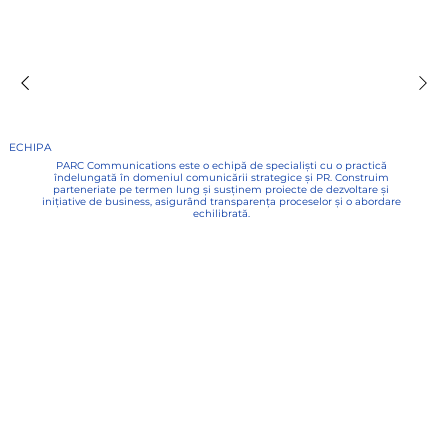
ECHIPA
PARC Communications este o echipă de specialiști cu o practică
îndelungată în domeniul comunicării strategice și PR. Construim
parteneriate pe termen lung și susținem proiecte de dezvoltare și
inițiative de business, asigurând transparența proceselor și o abordare
echilibrată.