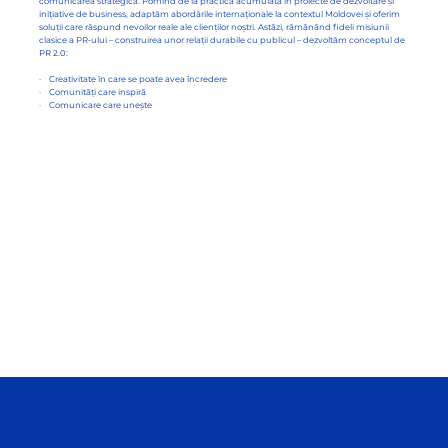
comunicarea strategică. Pornind de la practica acumulată în proiecte de dezvoltare și
inițiative de business, adaptăm abordările internaționale la contextul Moldovei și oferim
soluții care răspund nevoilor reale ale clienților noștri. Astăzi, rămânând fideli misiunii
clasice a PR-ului – construirea unor relații durabile cu publicul – dezvoltăm conceptul de
PR 2.0:
· Creativitate în care se poate avea încredere
· Comunități care inspiră
· Comunicare care unește
CONTACTE