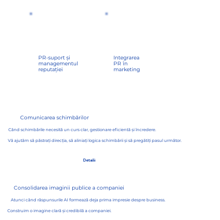
PR-suport și
Integrarea
managementul
PR în
reputației
marketing
Comunicarea schimbărilor
Când schimbările necesită un curs clar, gestionare eficientă și încredere.
Vă ajutăm să păstrați direcția, să aliniați logica schimbării și să pregătiți pasul următor.
Detalii
Consolidarea imaginii publice a companiei
Atunci când răspunsurile AI formează deja prima impresie despre business.
Construim o imagine clară și credibilă a companiei.