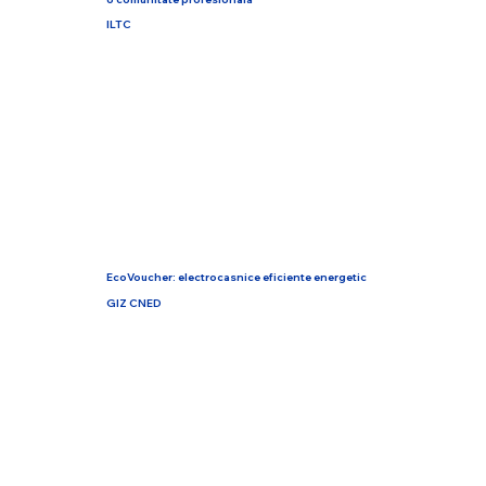
ILTC
EcoVoucher: electrocasnice eficiente energetic
GIZ CNED