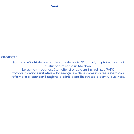
Detalii
PROIECTE
Suntem mândri de proiectele care, de peste 22 de ani, inspiră oamenii și
susțin schimbările în Moldova.
Le suntem recunoscători clienților care au încredințat PARC
Communications inițiativele lor esențiale – de la comunicarea sistemică a
reformelor și campanii naționale până la sprijin strategic pentru business.