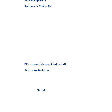
Succes Împreună
Ambasada SUA în RM
PR corporativ la scară industrială
Südzucker Moldova
Mai mult