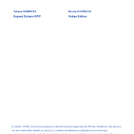
Tatiana GRIBINCEA
Nicolai SLIVINSCHI
Expert Extern DPP
Video Editor
În 2004, PARC Communications a devenit prima agenție de PR din Moldova. De atunci,
ne-am dezvoltat odată cu țara și cu mediul profesional, păstrând accentul pe