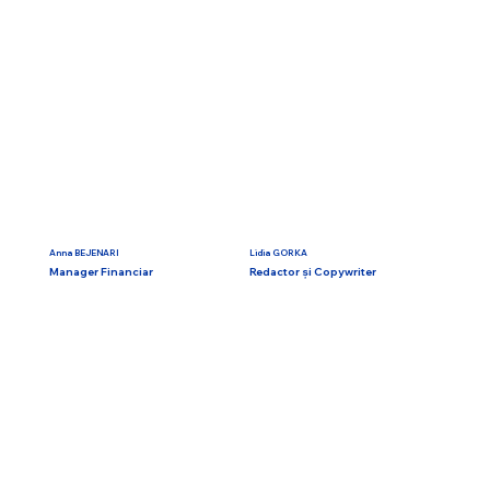
Anna BEJENARI
Lidia GORKA
Manager Financiar
Redactor și Сopywriter