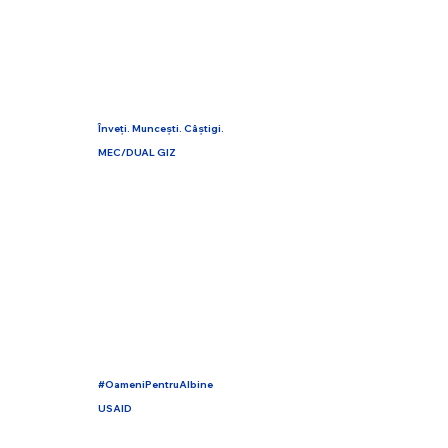
Înveți. Muncești. Câștigi.
MEC/DUAL GIZ
#OameniPentruAlbine
USAID