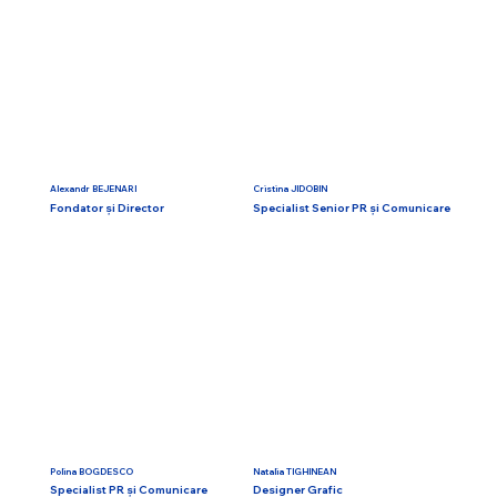
Alexandr BEJENARI
Cristina JIDOBIN
Fondator și Director
Specialist Senior PR și Comunicare
Polina BOGDESCO
Natalia TIGHINEAN
Specialist PR și Comunicare
Designer Grafic