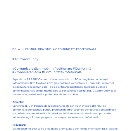
DE LA UN CENTRU LINGVISTIC LA O COMUNITATE PROFESIONALĂ
ILTC Community
#ComunicareaSchimbării #Poziționare #Conferință
#PromovareMedia #ComunitateProfesională
Agenția de PR PARC Communications a susținut ILTC în pregătirea conferinței
internaționale ILTC Moldova 2026 și a contribuit la construirea unui cadru mai amplu
de dezvoltare în comunicare – de la clarificarea poziționării și a logicii publice a
conferinței până la soluții interne care să consolideze noul rol al ILTC Community ca și
comunitate profesională a profesorilor de limbi străine.
Obiectiv:
Sprijinirea ILTC în tranziția de la poziționarea de centru lingvistic către rolul de
comunitate profesională pentru profesori de limbi străine și conectarea acestei direcții
la conferința internațională ILTC Moldova 2026, transformând-o într-un punct de
intrare strategic într-un program mai amplu de dezvoltare profesională.
Provocare:
Era necesar nu doar să fie pregătită și promovată o conferință internațională, ci și să fie