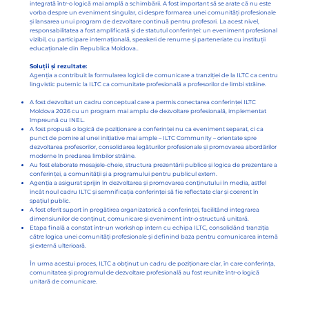
integrată într-o logică mai amplă a schimbării. A fost important să se arate că nu este
vorba despre un eveniment singular, ci despre formarea unei comunități profesionale
și lansarea unui program de dezvoltare continuă pentru profesori. La acest nivel,
responsabilitatea a fost amplificată și de statutul conferinței: un eveniment profesional
vizibil, cu participare internațională, speakeri de renume și parteneriate cu instituții
educaționale din Republica Moldova..
Soluții și rezultate:
Agenția a contribuit la formularea logicii de comunicare a tranziției de la ILTC ca centru
lingvistic puternic la ILTC ca comunitate profesională a profesorilor de limbi străine.
A fost dezvoltat un cadru conceptual care a permis conectarea conferinței ILTC
Moldova 2026 cu un program mai amplu de dezvoltare profesională, implementat
împreună cu INEL.
A fost propusă o logică de poziționare a conferinței nu ca eveniment separat, ci ca
punct de pornire al unei inițiative mai ample – ILTC Community – orientate spre
dezvoltarea profesorilor, consolidarea legăturilor profesionale și promovarea abordărilor
moderne în predarea limbilor străine.
Au fost elaborate mesajele-cheie, structura prezentării publice și logica de prezentare a
conferinței, a comunității și a programului pentru publicul extern.
Agenția a asigurat sprijin în dezvoltarea și promovarea conținutului în media, astfel
încât noul cadru ILTC și semnificația conferinței să fie reflectate clar și coerent în
spațiul public.
A fost oferit suport în pregătirea organizatorică a conferinței, facilitând integrarea
dimensiunilor de conținut, comunicare și eveniment într-o structură unitară.
Etapa finală a constat într-un workshop intern cu echipa ILTC, consolidând tranziția
către logica unei comunități profesionale și definind baza pentru comunicarea internă
și externă ulterioară.
În urma acestui proces, ILTC a obținut un cadru de poziționare clar, în care conferința,
comunitatea și programul de dezvoltare profesională au fost reunite într-o logică
unitară de comunicare.