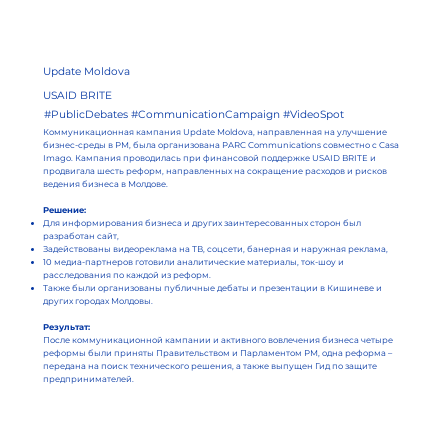
Update Moldova
USAID BRITE
#PublicDebates #CommunicationCampaign #VideoSpot
Коммуникационная кампания Update Moldova, направленная на улучшение
бизнес-среды в РМ, была организована PARC Communications совместно с Casa
Imago. Кампания проводилась при финансовой поддержке USAID BRITE и
продвигала шесть реформ, направленных на сокращение расходов и рисков
ведения бизнеса в Молдове.
Решение:
Для информирования бизнеса и других заинтересованных сторон был
разработан сайт,
Задействованы видеореклама на ТВ, соцсети, банерная и наружная реклама,
10 медиа-партнеров готовили аналитические материалы, ток-шоу и
расследования по каждой из реформ.
Также были организованы публичные дебаты и презентации в Кишиневе и
других городах Молдовы.
Результат:
После коммуникационной кампании и активного вовлечения бизнеса четыре
реформы были приняты Правительством и Парламентом РМ, одна реформа –
передана на поиск технического решения, а также выпущен Гид по защите
предпринимателей.