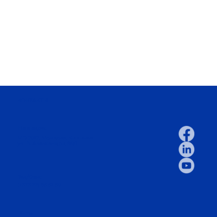
КОНТАКТЫ
Наш адрес
MD 2012, Молдова, Кишинев
ул. В. Александри, 89/1
Тел/Факс
(+373 22) 85 51 50
E-mail