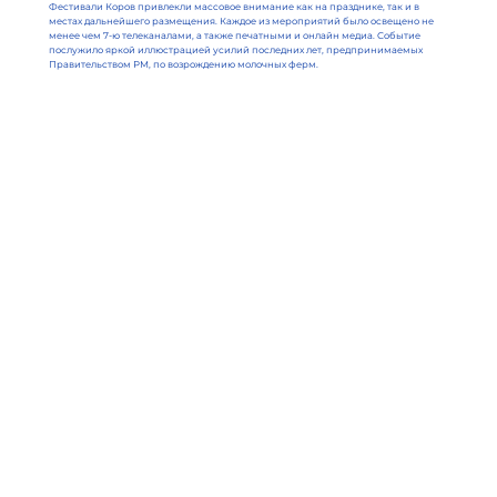
Фестивали Коров привлекли массовое внимание как на празднике, так и в
местах дальнейшего размещения. Каждое из мероприятий было освещено не
менее чем 7-ю телеканалами, а также печатными и онлайн медиа. Событие
послужило яркой иллюстрацией усилий последних лет, предпринимаемых
Правительством РМ, по возрождению молочных ферм.