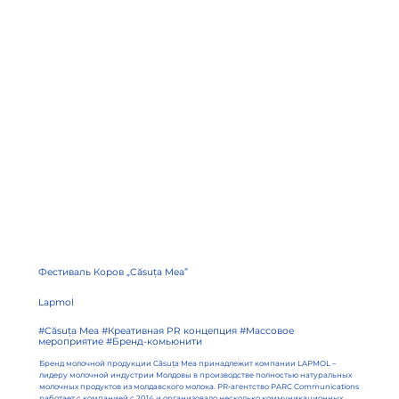
Фестиваль Коров „Căsuța Mea”
Lapmol
#Căsuța Mea #Креативная PR концепция #Массовое
мероприятие #Бренд-комьюнити
Бренд молочной продукции Căsuța Mea принадлежит компании LAPMOL –
лидеру молочной индустрии Молдовы в производстве полностью натуральных
молочных продуктов из молдавского молока. PR-агентство PARC Communications
работает с компанией с 2014 и организовало несколько коммуникационных