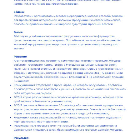
кампаний, в том числе два «Фестиваля Коров».
Задача:
Разработать и организовать массовое мероприятие, которое стало бы основой
для продвижения натуральной молочной продукции из молдавского молока,
способное привлечь внимание широкой аудитории, прессы и властей.
Вызов:
В Молдове устойчивы стереотипы о разрушении молочного фермерства,
существовавшего в советское время. Потребители считают, что большинство
молочной продукции производится в лучшем случае из импортного сухого
молока.
Решение:
Агентство предложило построить коммуникацию вокруг нового для Молдовы
события – Фестиваля Коров. 1 июня, в Международный день защиты детей,
маленькие жители столицы и их родители познакомились с художественными
образами источника молочных продуктов бренда Căsuța Mea – 10 красочными
скульптурами коров, разрисованными в течение дня на центральной площади
Кишинева:
Коммуникация стартовала с пресс-клуба, на котором обсуждалась проблема
производства молока в Молдове и решения, позволившие компании обеспечить
себя натуральным сырьем;
В 2014 коров разрисовывали молдавские креативные команды, которые стали
драйверами события в социальных сетях;
В 2017 фестиваль был посвящен 20-летнему юбилею компании, а разрисовать
коров пригласили известных молдавских художников. Главной темой Фестиваля
Коров стала преемственность национальных традиций в живописи;
Художники также разрисовали 50 миниатюр, которые послужили подарками
корпоративным партнерам компании;
Разрисованные коровы в течение месяца были доступны для зрителей на
центральной площади, а затем были размещены в торговых центрах Молдовы.
Результат: