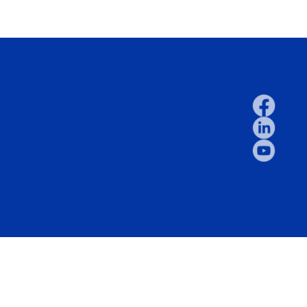
КОНТАКТЫ
Наш адрес
MD 2012, Молдова, Кишинев
ул. В. Александри, 89/1
Тел/Факс
(+373 22) 85 51 50
E-mail
office@parc.md