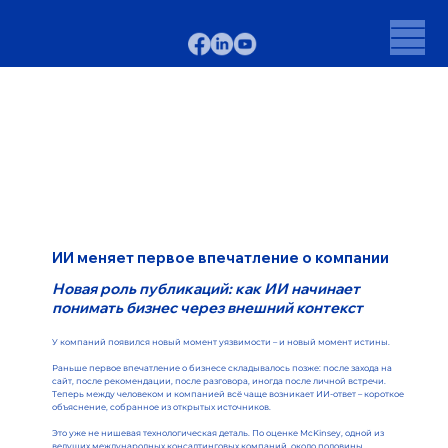
ИИ меняет первое впечатление о компании
Новая роль публикаций: как ИИ начинает
понимать бизнес через внешний контекст
У компаний появился новый момент уязвимости – и новый момент истины.
Раньше первое впечатление о бизнесе складывалось позже: после захода на
сайт, после рекомендации, после разговора, иногда после личной встречи.
Теперь между человеком и компанией всё чаще возникает ИИ-ответ – короткое
объяснение, собранное из открытых источников.
Это уже не нишевая технологическая деталь. По оценке McKinsey, одной из
ведущих международных консалтинговых компаний, около половины