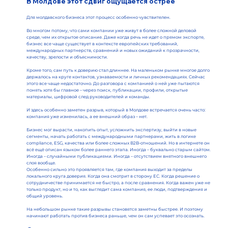
В Молдове этот сдвиг ощущается острее
Для молдавского бизнеса этот процесс особенно чувствителен.
Во многом потому, что сами компании уже живут в более сложной деловой
среде, чем их открытое описание. Даже когда речь не идет о прямом экспорте,
бизнес все чаще существует в контексте европейских требований,
международных партнерств, сравнений и новых ожиданий к прозрачности,
качеству, зрелости и объяснимости.
Кроме того, сам путь к доверию стал длиннее. На маленьком рынке многое долго
держалось на круге контактов, узнаваемости и личных рекомендациях. Сейчас
этого все чаще недостаточно. До разговора с компанией о ней уже пытаются
понять хотя бы главное – через поиск, публикации, профили, открытые
материалы, цифровой след руководителей и команды.
И здесь особенно заметен разрыв, который в Молдове встречается очень часто:
компания уже изменилась, а ее внешний образ – нет.
Бизнес мог вырасти, накопить опыт, усложнить экспертизу, выйти в новые
сегменты, начать работать с международными партнерами, жить в логике
compliance, ESG, качества или более сложных B2B-отношений. Но в интернете он
всё ещё описан языком более раннего этапа. Иногда – буквально старым сайтом.
Иногда – случайными публикациями. Иногда – отсутствием внятного внешнего
слоя вообще.
Особенно сильно это проявляется там, где компания выходит за пределы
локального круга доверия. Когда она смотрит в сторону ЕС. Когда решение о
сотрудничестве принимается не быстро, а после сравнения. Когда важен уже не
только продукт, но и то, как выглядит сама компания, ее люди, подтверждения и
общий уровень.
На небольшом рынке такие разрывы становятся заметны быстрее. И поэтому
начинают работать против бизнеса раньше, чем он сам успевает это осознать.