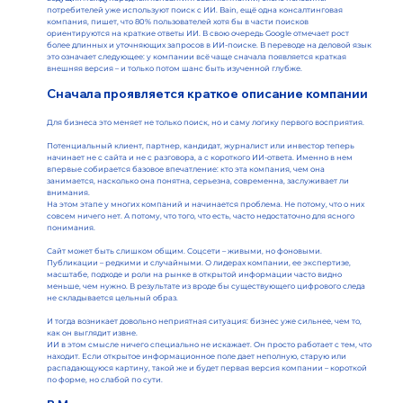
потребителей уже используют поиск с ИИ. Bain, ещё одна консалтинговая
компания, пишет, что 80% пользователей хотя бы в части поисков
ориентируются на краткие ответы ИИ. В свою очередь Google отмечает рост
более длинных и уточняющих запросов в ИИ-поиске. В переводе на деловой язык
это означает следующее: у компании всё чаще сначала появляется краткая
внешняя версия – и только потом шанс быть изученной глубже.
Сначала проявляется краткое описание компании
Для бизнеса это меняет не только поиск, но и саму логику первого восприятия.
Потенциальный клиент, партнер, кандидат, журналист или инвестор теперь
начинает не с сайта и не с разговора, а с короткого ИИ-ответа. Именно в нем
впервые собирается базовое впечатление: кто эта компания, чем она
занимается, насколько она понятна, серьезна, современна, заслуживает ли
внимания.
На этом этапе у многих компаний и начинается проблема. Не потому, что о них
совсем ничего нет. А потому, что того, что есть, часто недостаточно для ясного
понимания.
Сайт может быть слишком общим. Соцсети – живыми, но фоновыми.
Публикации – редкими и случайными. О лидерах компании, ее экспертизе,
масштабе, подходе и роли на рынке в открытой информации часто видно
меньше, чем нужно. В результате из вроде бы существующего цифрового следа
не складывается цельный образ.
И тогда возникает довольно неприятная ситуация: бизнес уже сильнее, чем то,
как он выглядит извне.
ИИ в этом смысле ничего специально не искажает. Он просто работает с тем, что
находит. Если открытое информационное поле дает неполную, старую или
распадающуюся картину, такой же и будет первая версия компании – короткой
по форме, но слабой по сути.