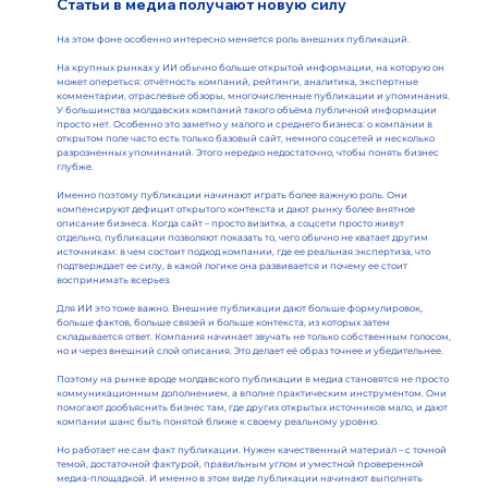
Статьи в медиа получают новую силу
На этом фоне особенно интересно меняется роль внешних публикаций.
На крупных рынках у ИИ обычно больше открытой информации, на которую он
может опереться: отчётность компаний, рейтинги, аналитика, экспертные
комментарии, отраслевые обзоры, многочисленные публикации и упоминания.
У большинства молдавских компаний такого объёма публичной информации
просто нет. Особенно это заметно у малого и среднего бизнеса: о компании в
открытом поле часто есть только базовый сайт, немного соцсетей и несколько
разрозненных упоминаний. Этого нередко недостаточно, чтобы понять бизнес
глубже.
Именно поэтому публикации начинают играть более важную роль. Они
компенсируют дефицит открытого контекста и дают рынку более внятное
описание бизнеса. Когда сайт – просто визитка, а соцсети просто живут
отдельно, публикации позволяют показать то, чего обычно не хватает другим
источникам: в чем состоит подход компании, где ее реальная экспертиза, что
подтверждает ее силу, в какой логике она развивается и почему ее стоит
воспринимать всерьез.
Для ИИ это тоже важно. Внешние публикации дают больше формулировок,
больше фактов, больше связей и больше контекста, из которых затем
складывается ответ. Компания начинает звучать не только собственным голосом,
но и через внешний слой описания. Это делает её образ точнее и убедительнее.
Поэтому на рынке вроде молдавского публикации в медиа становятся не просто
коммуникационным дополнением, а вполне практическим инструментом. Они
помогают дообъяснить бизнес там, где других открытых источников мало, и дают
компании шанс быть понятой ближе к своему реальному уровню.
Но работает не сам факт публикации. Нужен качественный материал – с точной
темой, достаточной фактурой, правильным углом и уместной проверенной
медиа-площадкой. И именно в этом виде публикации начинают выполнять