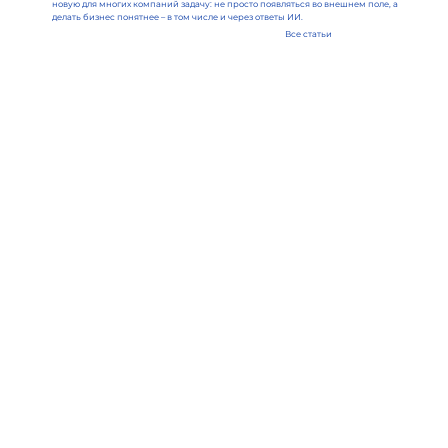
новую для многих компаний задачу: не просто появляться во внешнем поле, а
делать бизнес понятнее – в том числе и через ответы ИИ.
Все статьи