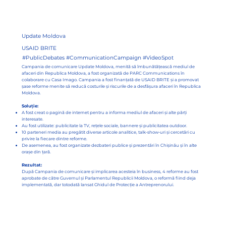
Update Moldova
USAID BRITE
#PublicDebates #CommunicationCampaign #VideoSpot
Campania de comunicare Update Moldova, menită să îmbunătățească mediul de
afaceri din Republica Moldova, a fost organizată de PARC Communications în
colaborare cu Casa Imago. Campania a fost finanțată de USAID BRITE și a promovat
șase reforme menite să reducă costurile și riscurile de a desfășura afaceri în Republica
Moldova.
Soluție:
A fost creat o pagină de internet pentru a informa mediul de afaceri și alte părți
interesate.
Au fost utilizate: publicitate la TV, rețele sociale, bannere și publicitatea outdoor.
10 parteneri media au pregătit diverse articole analitice, talk-show-uri și cercetări cu
privire la fiecare dintre reforme.
De asemenea, au fost organizate dezbateri publice și prezentări în Chișinău și în alte
orașe din țară.
Rezultat:
După Campania de comunicare și implicarea acesteia în business, 4 reforme au fost
aprobate de către Guvernul și Parlamentul Republicii Moldova, o reformă fiind deja
implementată, dar totodată lansat Ghidul de Protecție a Antreprenorului.