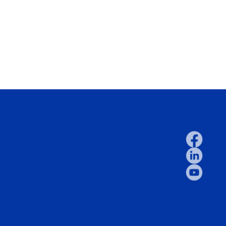
CONTACTE
Adresă
Str. Vasile Alecsandri 89/1
Chișinău, Moldova, MD 2012
Tel/Fax
(+373 22) 85 51 50
E-mail