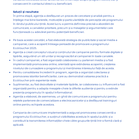
consecvent în contactul direct cu beneficiarii.
Soluții și rezultate:
În prima etapă, agenția a desfășurat un proces de cercetare și analiză pentru a
înțelege mai bine barierele, motivațiile și particularitățile de percepție ale programului
în rândul publicului-țintă. Acest lucru a permis definirea precisă a abordării de
comunicare, a canalelor prioritare, precum și a mesajelor și argumentelor care
funcționează cu adevărat pentru potențialii beneficiari.
Pe baza acestei cercetări, a fost elaborată strategia de publicitate și social media a
campaniei, care a acoperit întreaga perioadă de promovare a programului
EcoVoucher 2025.
Agenția a creat conceptul vizual și conținutul de campanie pentru formate digitale și
tipărite, asigurând un stil unitar și recognoscibil al campaniei în toate canalele.
În cadrul campaniei, a fost organizată colaborarea cu parteneri media și a fost
implementată promovarea online, orientată spre extinderea acoperirii, creșterea
nivelului de cunoaștere a programului și menținerea interesului față de acesta.
Pentru consolidarea încrederii în program, agenția a organizat colectarea și
promovarea istoriilor beneficiarilor, care au demonstrat valoarea practică a
EcoVoucher prin experiențe reale.
Suplimentar, au fost dezvoltate și materiale tipărite, iar colaborarea cu influencerii a fost
organizată pentru a adapta mesajele-cheie la diferite audiențe și pentru a extinde
prezența programului în spațiul informațional.
Agenția a elaborat, de asemenea, un ghid de comunicare a programului pentru
rețelele partenere de comercializare a electrocasnicelor și a desfășurat traininguri
online pentru echipele acestora.
Campania de comunicare implementată a asigurat promovarea consecventă a
programului EcoVoucher, a susținut vizibilitatea acestuia în spațiul public și a
contribuit la transmiterea informațiilor-cheie către grupurile-țintă într-o formă clară și
aplicată.