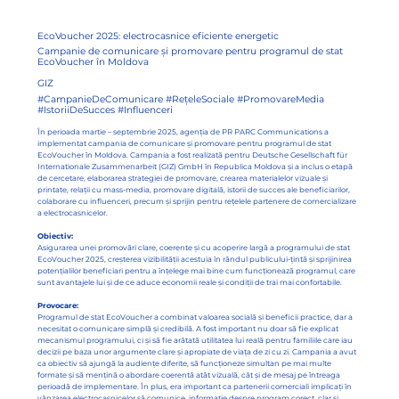
EcoVoucher 2025: electrocasnice eficiente energetic
Campanie de comunicare și promovare pentru programul de stat
EcoVoucher în Moldova
GIZ
#CampanieDeComunicare #RețeleSociale #PromovareMedia
#IstoriiDeSucces #Influenceri
În perioada martie – septembrie 2025, agenția de PR PARC Communications a
implementat campania de comunicare și promovare pentru programul de stat
EcoVoucher în Moldova. Campania a fost realizată pentru Deutsche Gesellschaft für
Internationale Zusammenarbeit (GIZ) GmbH în Republica Moldova și a inclus o etapă
de cercetare, elaborarea strategiei de promovare, crearea materialelor vizuale și
printate, relații cu mass-media, promovare digitală, istorii de succes ale beneficiarilor,
colaborare cu influenceri, precum și sprijin pentru rețelele partenere de comercializare
a electrocasnicelor.
Obiectiv:
Asigurarea unei promovări clare, coerente și cu acoperire largă a programului de stat
EcoVoucher 2025, creșterea vizibilității acestuia în rândul publicului-țintă și sprijinirea
potențialilor beneficiari pentru a înțelege mai bine cum funcționează programul, care
sunt avantajele lui și de ce aduce economii reale și condiții de trai mai confortabile.
Provocare:
Programul de stat EcoVoucher a combinat valoarea socială și beneficii practice, dar a
necesitat o comunicare simplă și credibilă. A fost important nu doar să fie explicat
mecanismul programului, ci și să fie arătată utilitatea lui reală pentru familiile care iau
decizii pe baza unor argumente clare și apropiate de viața de zi cu zi. Campania a avut
ca obiectiv să ajungă la audiențe diferite, să funcționeze simultan pe mai multe
formate și să mențină o abordare coerentă atât vizuală, cât și de mesaj pe întreaga
perioadă de implementare. În plus, era important ca partenerii comerciali implicați în
vânzarea electrocasnicelor să comunice ,informație despre program corect, clar și