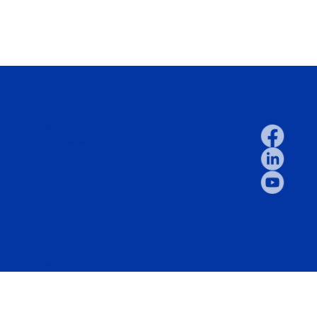
CONTACTE
Adresă
Str. Vasile Alecsandri 89/1
Chișinău, Moldova, MD 2012
Tel/Fax
(+373 22) 85 51 50
E-mail
office@parc.md