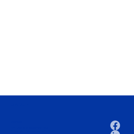
CONTACTE
Adresă
Str. Vasile Alecsandri 89/1
Chișinău, Moldova, MD 2012