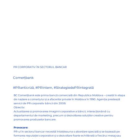
PR CORPORATIV ÎN SECTORUL BANCAR
Comerțbank
#PRanticriză, #PRintern, #StrategiedePRintegrată
BC Comerțbank este prima bancă comercială din Republica Moldova – creată în etapa
de naștere a comerțului și a afacerilor private în Moldova în 1990. Agenția prestează
servicii de PR corporativ băncii din 2008.
Obiectiv:
Actualizarea și promovarea imaginii corporative a băncii, interacționând cu
departamentul de marketing, precum și dezvoltarea soluțiilor creative pentru
promovarea produselor bancare.
Provocare:
PR-ul în sectorul bancar necesită întotdeauna o abordare specială și se bazează pe
formarea reputației corporative și o dezvoltare foarte echilibrată a fiecărui mesaj sau