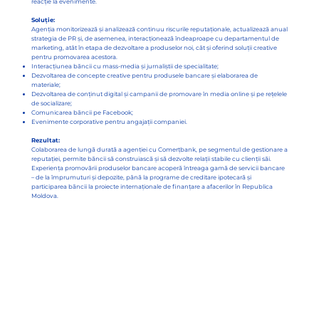
reacție la evenimente.
Soluție:
Agenția monitorizează și analizează continuu riscurile reputaționale, actualizează anual
strategia de PR și, de asemenea, interacționează îndeaproape cu departamentul de
marketing, atât în etapa de dezvoltare a produselor noi, cât și oferind soluții creative
pentru promovarea acestora.
Interacțiunea băncii cu mass-media și jurnaliștii de specialitate;
Dezvoltarea de concepte creative pentru produsele bancare și elaborarea de
materiale;
Dezvoltarea de conținut digital și campanii de promovare în media online și pe rețelele
de socializare;
Comunicarea băncii pe Facebook;
Evenimente corporative pentru angajații companiei.
Rezultat:
Colaborarea de lungă durată a agenției cu Comerțbank, pe segmentul de gestionare a
reputației, permite băncii să construiască și să dezvolte relații stabile cu clienții săi.
Experiența promovării produselor bancare acoperă întreaga gamă de servicii bancare
– de la împrumuturi și depozite, până la programe de creditare ipotecară și
participarea băncii la proiecte internaționale de finanțare a afacerilor în Republica
Moldova.