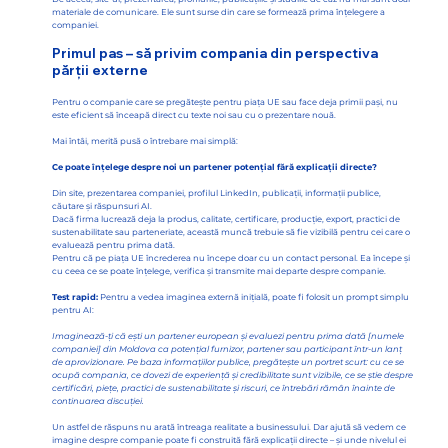
materiale de comunicare. Ele sunt surse din care se formează prima înțelegere a
companiei.
Primul pas – să privim compania din perspectiva
părții externe
Pentru o companie care se pregătește pentru piața UE sau face deja primii pași, nu
este eficient să înceapă direct cu texte noi sau cu o prezentare nouă.
Mai întâi, merită pusă o întrebare mai simplă:
Ce poate înțelege despre noi un partener potențial fără explicații directe?
Din site, prezentarea companiei, profilul LinkedIn, publicații, informații publice,
căutare și răspunsuri AI.
Dacă firma lucrează deja la produs, calitate, certificare, producție, export, practici de
sustenabilitate sau parteneriate, această muncă trebuie să fie vizibilă pentru cei care o
evaluează pentru prima dată.
Pentru că pe piața UE încrederea nu începe doar cu un contact personal. Ea începe și
cu ceea ce se poate înțelege, verifica și transmite mai departe despre companie.
Test rapid:
Pentru a vedea imaginea externă inițială, poate fi folosit un prompt simplu
pentru AI:
Imaginează-ți că ești un partener european și evaluezi pentru prima dată [numele
companiei] din Moldova ca potențial furnizor, partener sau participant într-un lanț
de aprovizionare. Pe baza informațiilor publice, pregătește un portret scurt: cu ce se
ocupă compania, ce dovezi de experiență și credibilitate sunt vizibile, ce se știe despre
certificări, piețe, practici de sustenabilitate și riscuri, ce întrebări rămân înainte de
continuarea discuției.
Un astfel de răspuns nu arată întreaga realitate a businessului. Dar ajută să vedem ce
imagine despre companie poate fi construită fără explicații directe – și unde nivelul ei