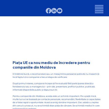
Piața UE ca nou mediu de încredere pentru
companiile din Moldova
O întâlnire bună, o recomandare sau un mesaj trimis persoanei potrivite nu înseamnă
încă faptul că o companie a trecut etapa de verificare.
După primul interes, compania începe să fie evaluată fără participarea directă a
fondatorului sau a managerului – prin site, prezentare, profiluri publice, publicații,
informații disponibile public și răspunsuri AI.
Pentru companiile din Moldova, acesta este un schimb important. Pe o piață mică,
multe lucruri se bazează pe contacte personale, recomandări, flexibilitate și capacitatea
de a folosi rapid o oportunitate. Acest avantaj rămâne important. Dar, odată cu ieșirea
din cercul cunoscut, nu se schimbă doar piața de vânzare. Se schimbă mediul în care
se formează încrederea.