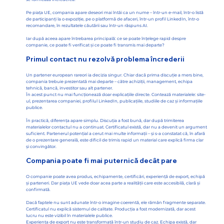
Pe piața UE, compania apare deseori mai întâi ca un nume – într-un e-mail, într-o listă
de participanți la o expoziție, pe o platformă de afaceri, într-un profil LinkedIn, într-o
recomandare, în rezultatele căutării sau într-un răspuns AI.
Iar după aceea apare întrebarea principală: ce se poate înțelege rapid despre
companie, ce poate fi verificat și ce poate fi transmis mai departe?
Primul contact nu rezolvă problema încrederii
Un partener european rareori ia decizia singur. Chiar dacă prima discuție a mers bine,
compania trebuie prezentată mai departe – către achiziții, management, echipa
tehnică, bancă, investitor sau alt partener.
În acest punct nu mai funcționează doar explicațiile directe. Contează materialele: site-
ul, prezentarea companiei, profilul LinkedIn, publicațiile, studiile de caz și informațiile
publice.
În practică, diferența apare simplu. Discuția a fost bună, dar după trimiterea
materialelor contactul nu a continuat. Certificatul există, dar nu a devenit un argument
suficient. Partenerul potențial a cerut mai multe informații – și s-a constatat că, în afară
de o prezentare generală, este dificil de trimis rapid un material care explică firma clar
și convingător.
Compania poate fi mai puternică decât pare
O companie poate avea produs, echipamente, certificări, experiență de export, echipă
și parteneri. Dar piața UE vede doar acea parte a realității care este accesibilă, clară și
confirmată.
Dacă faptele nu sunt adunate într-o imagine coerentă, ele rămân fragmente separate.
Certificatul nu explică sistemul de calitate. Producția a fost modernizată, dar acest
lucru nu este vizibil în materialele publice.
Experiența de export nu este transformată într-un studiu de caz. Echipa există, dar