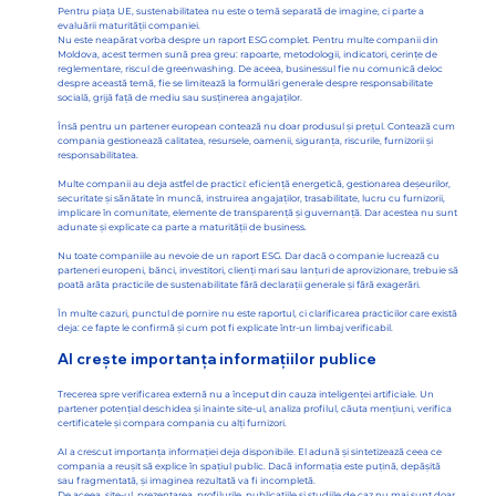
Pentru piața UE, sustenabilitatea nu este o temă separată de imagine, ci parte a
evaluării maturității companiei.
Nu este neapărat vorba despre un raport ESG complet. Pentru multe companii din
Moldova, acest termen sună prea greu: rapoarte, metodologii, indicatori, cerințe de
reglementare, riscul de greenwashing. De aceea, businessul fie nu comunică deloc
despre această temă, fie se limitează la formulări generale despre responsabilitate
socială, grijă față de mediu sau susținerea angajaților.
Însă pentru un partener european contează nu doar produsul și prețul. Contează cum
compania gestionează calitatea, resursele, oamenii, siguranța, riscurile, furnizorii și
responsabilitatea.
Multe companii au deja astfel de practici: eficiență energetică, gestionarea deșeurilor,
securitate și sănătate în muncă, instruirea angajaților, trasabilitate, lucru cu furnizorii,
implicare în comunitate, elemente de transparență și guvernanță. Dar acestea nu sunt
adunate și explicate ca parte a maturității de business.
Nu toate companiile au nevoie de un raport ESG. Dar dacă o companie lucrează cu
parteneri europeni, bănci, investitori, clienți mari sau lanțuri de aprovizionare, trebuie să
poată arăta practicile de sustenabilitate fără declarații generale și fără exagerări.
În multe cazuri, punctul de pornire nu este raportul, ci clarificarea practicilor care există
deja: ce fapte le confirmă și cum pot fi explicate într-un limbaj verificabil.
AI crește importanța informațiilor publice
Trecerea spre verificarea externă nu a început din cauza inteligenței artificiale. Un
partener potențial deschidea și înainte site-ul, analiza profilul, căuta mențiuni, verifica
certificatele și compara compania cu alți furnizori.
AI a crescut importanța informației deja disponibile. El adună și sintetizează ceea ce
compania a reușit să explice în spațiul public. Dacă informația este puțină, depășită
sau fragmentată, și imaginea rezultată va fi incompletă.
De aceea, site-ul, prezentarea, profilurile, publicațiile și studiile de caz nu mai sunt doar