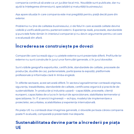
compania continuă să arate ca un jucător local mic. Noutățile sunt publicate, dar nu
ajută la înțelegerea dimensiunii, specializării și maturității businessului.
Așa apare situația în care compania este mai pregătită pentru piață decât pare din
exterior.
Problema nu ține de calitatea businessului, ci de felul în care această calitate devine
vizibilă și verificabilă pentru partenerii externi. Experiența reală, procesele, standardele
și punctele forte rămân în interiorul companiei și nu devin argumente pentru cei care
o evaluează din afară.
Încrederea se construiește pe dovezi
Companiile care lucrează sigur cu piețele externe sunt prezentate diferit. Profilurile lor
externe nu sunt construite în jurul unor formulări generale, ci în jurul dovezilor.
Sunt vizibile geografia exporturilor, certificările, standardele de calitate, procesele de
producție, studiile de caz, parteneriatele, participarea la expoziții, platformele
profesionale și informația clară în limba engleză.
În diferite sectoare, acest set arată diferit. În sectorul agroalimentar contează originea,
siguranța, trasabilitatea, standardele de calitate, certificarea organică și practicile de
sustenabilitate. În producție și industria ușoară – capacitățile, procesele, clienții
europeni, capacitatea de a lucra în lanțuri de aprovizionare, stabilitatea termenelor și
specializarea. În IT și servicii inginerești — echipa, modelul de implementare a
proiectelor, securitatea, scalabilitatea și experiența internațională.
Pe piața UE nu contează doar imaginea generală, ci dovezile pe baza cărora compania
poate fi evaluată, comparată și prezentată mai departe.
Sustenabilitatea devine parte a încrederii pe piața
UE